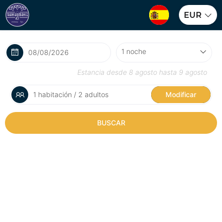
EUR
Estancia desde
8 agosto
hasta
9 agosto
1 habitación / 2 adultos
Modificar