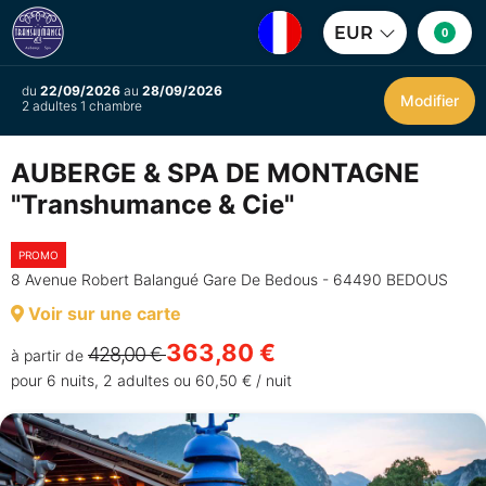
EUR
0
du
22/09/2026
au
28/09/2026
Modifier
2 adultes 1 chambre
AUBERGE & SPA DE MONTAGNE
"Transhumance & Cie"
PROMO
8 Avenue Robert Balangué Gare De Bedous - 64490 BEDOUS
Voir sur une carte
363,80 €
428,00 €
à partir de
pour 6 nuits, 2 adultes ou 60,50 € / nuit