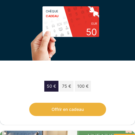
CHÈQUE
CADEAU
EUR
50
Choisissez votre montant
50 €
75 €
100 €
Chèque cadeau de 50 € valable 12 mois.
Offrir en cadeau