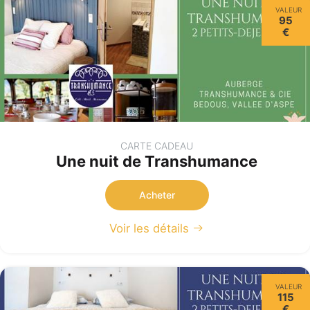
VALEUR
95
€
CARTE CADEAU
Une nuit de Transhumance
Acheter
Voir les détails
VALEUR
115
€