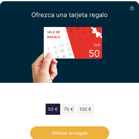
Ofrezca una tarjeta regalo
VALE
DE
REGALO
EUR
50
Escoja su importe
50 €
75 €
100 €
Vale de regalo de 50 € válido 12 meses.
Ofrecer en regalo