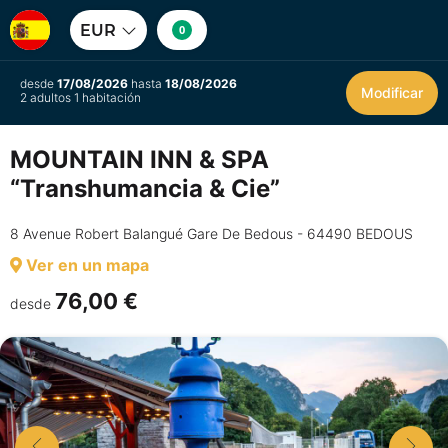
EUR
0
desde
17/08/2026
hasta
18/08/2026
Modificar
2 adultos 1 habitación
MOUNTAIN INN & SPA
“Transhumancia & Cie”
8 Avenue Robert Balangué Gare De Bedous - 64490 BEDOUS
Ver en un mapa
76,00 €
desde