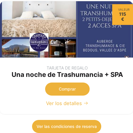
VALEUR
115
€
TARJETA DE REGALO
Una noche de Trashumancia + SPA
Comprar
Ver los detalles
Ver las condiciones de reserva