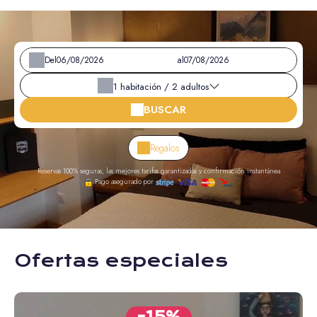
Del
al
1
habitación /
2
adultos
BUSCAR
Regalos
Reservas 100% seguras, las mejores tarifas garantizadas y confirmación instantánea
Pago asegurado por
Ofertas especiales
-15%