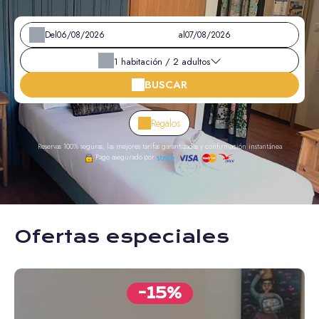
Del
al
1
habitación /
2
adultos
BUSCAR
Regalos
Reservas 100% seguras, las mejores tarifas garantizadas y confirmación instantánea
Pago asegurado por
Ofertas especiales
-15%