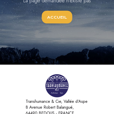
La page demandée n'existe pas
ACCUEIL
Transhumance & Cie, Vallée d'Aspe
8 Avenue Robert Balangué,
64490 BEDOUS - FRANCE