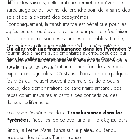
différentes saisons, cette pratique permet de prévenir le
surpâturage ce qui permet de prendre soin de la santé des
sols et de la diversité des écosystèmes.
Économiquement, la transhumance est bénéfique pour les
agriculteurs et les éleveurs car elle leur permet d'optimiser
l'utilisation des ressources naturelles disponibles. En été,
l'accès à des pâturages d'altitude réduit la nécessité de
Où aller voir une transhumance dans les Pyrénées ?
fournir des aliments supplémentaires aux troupeaux ce qui
Dans les vallées béarnaises (Barétous, Aspe, Ossau), la
diminue les coûts de nourriture et améliore la qualité de la
transhumance est avant tout un moment fort de la vie des
viande ou du lait produits.
exploitations agricoles. C'est aussi l'occasion de quelques
festivités qui incluent souvent des marchés de produits
locaux, des démonstrations de savoir-faire artisanal, des
repas communautaires et parfois des concerts ou des
danses traditionnelles.
Pour vivre l'expérience de la
Transhumance dans les
Pyrénées
, l'idéal est de cotoyer une famille d'agriculteurs.
Sinon, la
Ferme Maria Blanca
sur le plateau du Bénou
propose des séjours Transhumance.