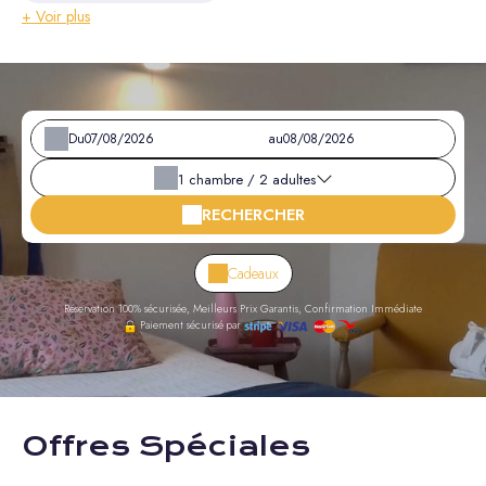
+ Voir plus
Du
au
1
chambre /
2
adultes
RECHERCHER
Cadeaux
Réservation 100% sécurisée, Meilleurs Prix Garantis, Confirmation Immédiate
Paiement sécurisé par
Offres Spéciales