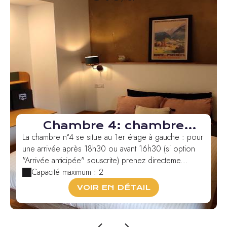
Chambre 4: chambre
double ou twin Passejada
La chambre n°4 se situe au 1er étage à gauche : pour
une arrivée après 18h30 ou avant 16h30 (si option
"Arrivée anticipée" souscrite) prenez directeme...
Capacité maximum : 2
VOIR EN DÉTAIL