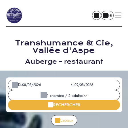
FR
Transhumance & Cie,
Vallée d'Aspe
Auberge - restaurant
Du
au
1
chambre /
2
adultes
RECHERCHER
Cadeaux