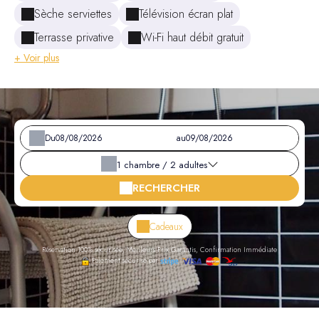
Sèche serviettes
Télévision écran plat
Terrasse privative
Wi-Fi haut débit gratuit
+ Voir plus
Du
au
1
chambre /
2
adultes
RECHERCHER
Cadeaux
Réservation 100% sécurisée, Meilleurs Prix Garantis, Confirmation Immédiate
Paiement sécurisé par