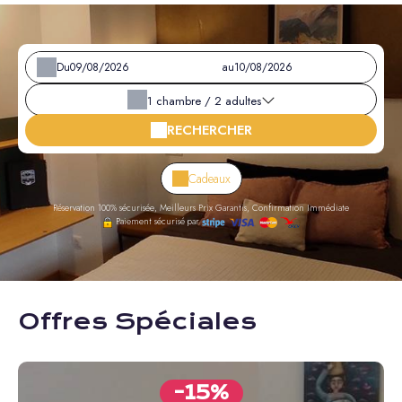
Du
au
1
chambre /
2
adultes
RECHERCHER
Cadeaux
Réservation 100% sécurisée, Meilleurs Prix Garantis, Confirmation Immédiate
Paiement sécurisé par
Offres Spéciales
-15%